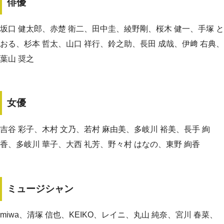
俳優
坂口 健太郎、赤楚 衛二、田中圭、綾野剛、桜木 健一、手塚 と
おる、杉本 哲太、山口 祥行、鈴之助、長田 成哉、伊﨑 右典、
葉山 奨之
女優
吉谷 彩子、木村 文乃、若村 麻由美、多岐川 裕美、長手 絢
香、多岐川 華子、大西 礼芳、野々村 はなの、東野 絢香
ミュージシャン
miwa、清塚 信也、KEIKO、レイニ、丸山 純奈、宮川 春菜、