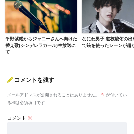
平野紫耀からジャニーさんへ向けた
なにわ男子 道枝駿佑の出
替え歌(シンデレラガール)生放送に
で銃を使ったシーンが超
て
コメントを残す
メールアドレスが公開されることはありません。
※
が付いてい
る欄は必須項目です
コメント
※