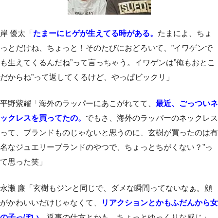
岸 優太「
たまーにヒゲが生えてる時がある。
たまによ、ちょ
っとだけね、ちょっと！そのたびにおどろいて、”イワゲンで
も生えてくるんだね”って言っちゃう。イワゲンは”俺もおとこ
だからね”って返してくるけど、やっぱビックリ」
平野紫耀「海外のラッパーにあこがれてて、
最近、ごっついネ
ックレスを買ってたの。
でもさ、海外のラッパーのネックレス
って、ブランドものじゃないと思うのに、玄樹が買ったのは有
名なジュエリーブランドのやつで、ちょっとちがくない？”っ
て思った笑」
永瀬 廉「玄樹もジンと同じで、ダメな瞬間ってないなぁ。顔
がかわいいだけじゃなくて、
リアクションとかもふだんから女
の子っぽい。
返事の仕方とかも、ちょっとゆっくりな感じ」