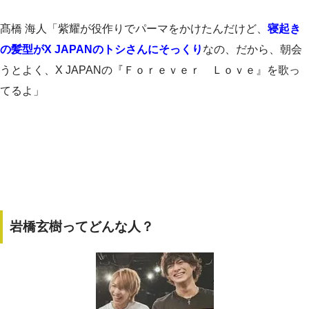
髙橋 海人「紫耀が役作りでパーマをかけたんだけど、
寝起き
の髪型がX JAPANのトシさんにそっくり
なの、だから、朝会
うとよく、X JAPANの『Ｆｏｒｅｖｅｒ Ｌｏｖｅ』を歌っ
てるよ」
岩橋玄樹ってどんな人？