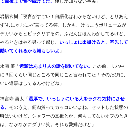
て最後まで食べ続けてた。
俺しか知らない事実」
岩橋玄樹「寝言がすごい！何語化はわからないけど、とりあえ
ず”むにゃむにゃ”言ってる笑。しかも、けっこうボリュームが
デカいからビビックリするの。ふだんはほんわかしてるけど、
やるときはやる男って感じ。
いっしょに出掛けると、率先して
動いてくれるから頼もしいよ
」
永瀬 廉「
紫耀はあまり人の話を聞いてない。
この前、リハ中
に３回くらい同じところで同じこと言われてた！そのたびに、
いい返事はしてるんやけどね」
神宮寺 勇太「
温厚で、いっしょにいる人をラクな気持にさせ
る。
そのうえ、筋肉質ってカッコいいよね。セットした状態の
時はいいけど、シャワーの直後とか、何もしてないオフのとき
は、なかなかにダサい笑。それも愛嬌だけど」