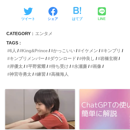
ツイート
シェア
はてブ
LINE
CATEGORY :
エンタメ
TAGS :
6人
King&Prince
かっこいい
イケメン
キンプリ
キンプリメンバー
ダウンロード
仲良し
岩橋玄樹
岸優太
平野紫耀
待ち受け
永瀬廉
画像
神宮寺勇太
練習
高橋海人