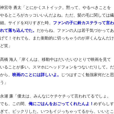
神宮寺 勇太「とにかくストイック。黙って、やるべきことを
やるところがカッコいいんだよね。ただ、髪の毛に関しては繊
細。サイドを刈りすぎた時、
ファンの子に鈴カステラって言わ
れて落ち込んでた。
だからね、ファンの人は若干気づかってあ
げて！それでも、また衝動的に切っちゃうのが岸くんなんだけ
ど笑」
髙橋 海人「岸くんは、移動中はだいたいひとりで映画を見て
いることが多い。スマホにヘッドフォンをつないだりして。だ
から、
映画のことには詳しいよ。
じつはすごく勉強家何だと思
う」
永瀬 廉「優太は、みんなにケチケチって言われてるでしょ。
でも、この間、
俺にごはんをおごってくれたんよ！
めずらしす
ぎて、ビックリした。いつもイジっちゃってるから、いいとこ