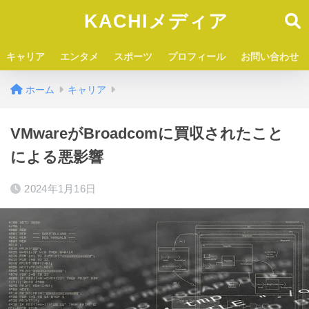
KACHIメディア
キャリア
エンタメ
スポーツ
プロフィール
お問い合わせ
ホーム
キャリア
VMwareがBroadcomに買収されたこと
による悪影響
2024年1月16日