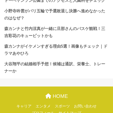
トーベヤンソン公園までのアクセスと入園料をチェック
小野寺吟雲がパリ五輪で予選敗退し決勝へ進めなかった
のはなぜ？
森カンナと竹内涼真が一緒に旦那さんのバスケ観戦！三
吉彩花のキューピットかも
森カンナがイケメンすぎる理由5選！画像もチェック｜ド
ラマあやひろ
大谷翔平の結婚相手予想！候補は通訳、栄養士、トレー
ナーか
HOME
キャリア
エンタメ
スポーツ
お問い合わせ
プロフィール
サイトマップ