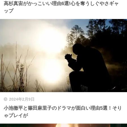
高杉真宙がかっこいい理由6選!心を奪うしぐやさギャ
ップ
2024年2月9日
小池徹平と篠田麻里子のドラマが面白い理由5選！そり
ゃプレイが