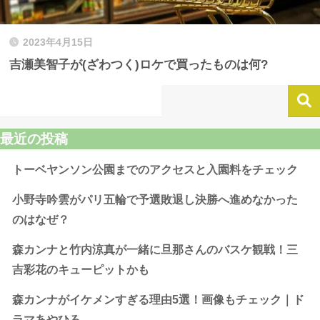
2023年4月15日
吉瀬美智子が(ざわつく)ロケで買ったものは何?
最近の投稿
トーベヤンソン公園までのアクセスと入園料をチェック
小野寺吟雲がパリ五輪で予選敗退し決勝へ進めなかった
のはなぜ？
森カンナと竹内涼真が一緒に旦那さんのバスケ観戦！三
吉彩花のキューピットかも
森カンナがイケメンすぎる理由5選！画像もチェック｜ド
ラマあやひろ