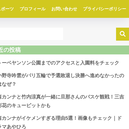
スポーツ
プロフィール
お問い合わせ
プライバシーポリシー
近の投稿
トーベヤンソン公園までのアクセスと入園料をチェック
小野寺吟雲がパリ五輪で予選敗退し決勝へ進めなかったの
はなぜ？
森カンナと竹内涼真が一緒に旦那さんのバスケ観戦！三吉
彩花のキューピットかも
森カンナがイケメンすぎる理由5選！画像もチェック｜ド
ラマあやひろ