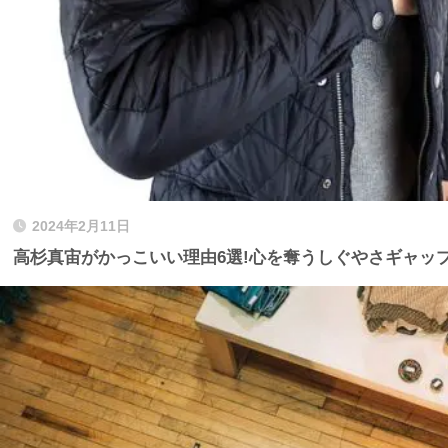
2024年2月11日
高杉真宙がかっこいい理由6選!心を奪うしぐやさギャッ